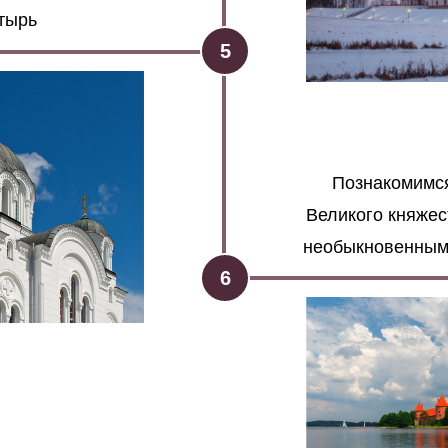
тырь
5
Познакомимся
Великого княжес
необыкновенным
6