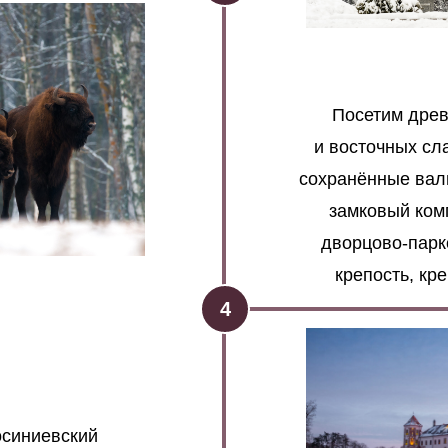
Посетим древ
и восточных сла
сохранённые вал
замковый ком
дворцово-парк
крепость, кр
4
синиевский