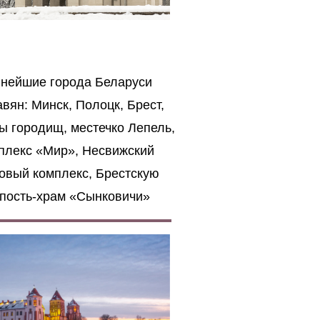
нейшие города Беларуси
вян: Минск, Полоцк, Брест,
ы городищ, местечко Лепель,
плекс «Мир», Несвижский
овый комплекс, Брестскую
епость-храм «Сынковичи»