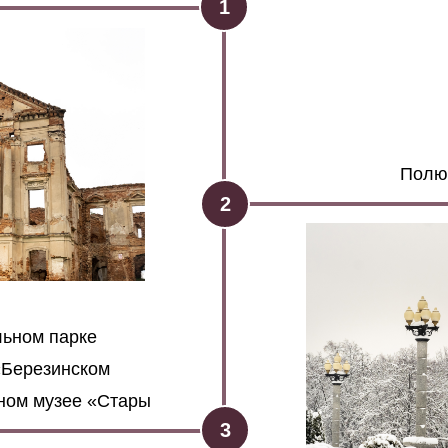
1
Полю
2
ьном парке
«Березинском
вном музее «Стары
3