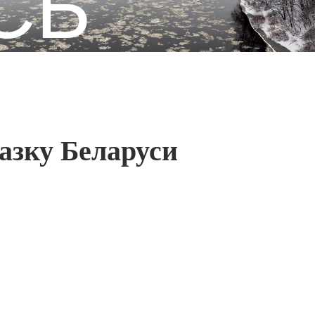
СЬ
азку Беларуси